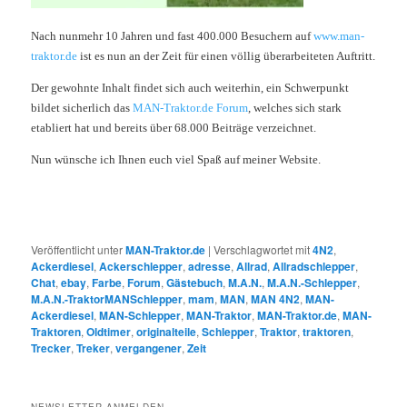
Nach nunmehr 10 Jahren und fast 400.000 Besuchern auf
www.man-
traktor.de
ist es nun an der Zeit für einen völlig überarbeiteten Auftritt.
Der gewohnte Inhalt findet sich auch weiterhin, ein Schwerpunkt
bildet sicherlich das
MAN-Traktor.de Forum
, welches sich stark
etabliert hat und bereits über 68.000 Beiträge verzeichnet.
Nun wünsche ich Ihnen euch viel Spaß auf meiner Website.
Veröffentlicht unter
MAN-Traktor.de
|
Verschlagwortet mit
4N2
,
Ackerdiesel
,
Ackerschlepper
,
adresse
,
Allrad
,
Allradschlepper
,
Chat
,
ebay
,
Farbe
,
Forum
,
Gästebuch
,
M.A.N.
,
M.A.N.-Schlepper
,
M.A.N.-TraktorMANSchlepper
,
mam
,
MAN
,
MAN 4N2
,
MAN-
Ackerdiesel
,
MAN-Schlepper
,
MAN-Traktor
,
MAN-Traktor.de
,
MAN-
Traktoren
,
Oldtimer
,
originalteile
,
Schlepper
,
Traktor
,
traktoren
,
Trecker
,
Treker
,
vergangener
,
Zeit
NEWSLETTER ANMELDEN